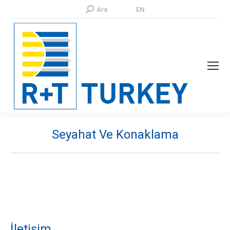
Search:
Ara
TR
EN
Seyahat Ve Konaklama
You are here:
İletişim